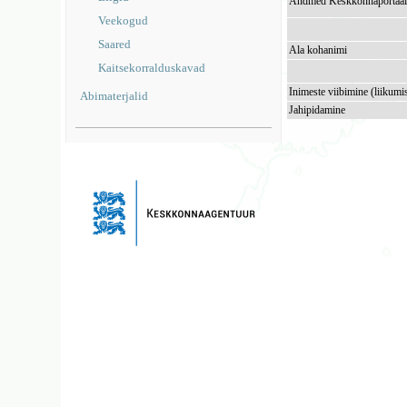
Andmed Keskkonnaportaal
Veekogud
Saared
Ala kohanimi
Kaitsekorralduskavad
Inimeste viibimine (liikumi
Abimaterjalid
Jahipidamine