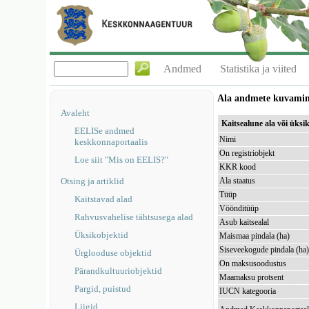
Andmed
Statistika ja viited
Ala andmete kuvami
Avaleht
Kaitsealune ala või üks
EELISe andmed
Nimi
keskkonnaportaalis
On registriobjekt
Loe siit "Mis on EELIS?"
KKR kood
Otsing ja artiklid
Ala staatus
Tüüp
Kaitstavad alad
Vöönditüüp
Rahvusvahelise tähtsusega alad
Asub kaitsealal
Üksikobjektid
Maismaa pindala (ha)
Siseveekogude pindala (ha
Ürglooduse objektid
On maksusoodustus
Pärandkultuuriobjektid
Maamaksu protsent
Pargid, puistud
IUCN kategooria
Liigid