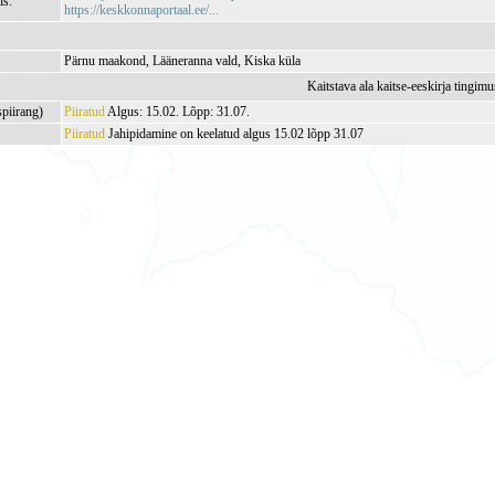
is:
https://keskkonnaportaal.ee/...
Pärnu maakond, Lääneranna vald, Kiska küla
Kaitstava ala kaitse-eeskirja tingim
spiirang)
Piiratud
Algus: 15.02. Lõpp: 31.07.
Piiratud
Jahipidamine on keelatud algus 15.02 lõpp 31.07