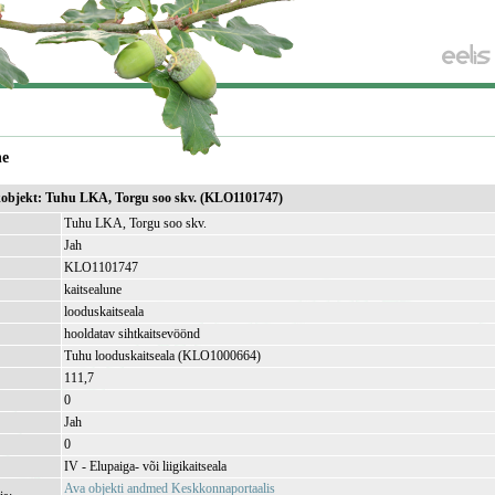
ne
ikobjekt: Tuhu LKA, Torgu soo skv. (KLO1101747)
Tuhu LKA, Torgu soo skv.
Jah
KLO1101747
kaitsealune
looduskaitseala
hooldatav sihtkaitsevöönd
Tuhu looduskaitseala (KLO1000664)
111,7
)
0
Jah
0
IV - Elupaiga- või liigikaitseala
Ava objekti andmed Keskkonnaportaalis