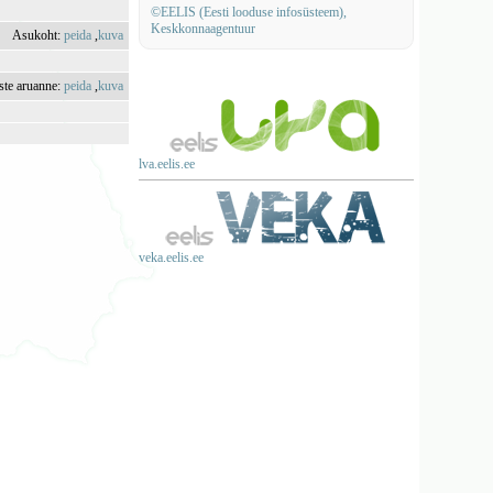
©EELIS (Eesti looduse infosüsteem),
Keskkonnaagentuur
Asukoht:
peida
,
kuva
uste aruanne:
peida
,
kuva
lva.eelis.ee
veka.eelis.ee