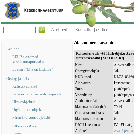
Andmed
Statistika ja viited
Ala andmete kuvamine
Avaleht
Kaitsealune ala või üksikobjekt: Auver
EELISe andmed
sihtkaitsevöönd (KLO3103169)
keskkonnaportaalis
Nimi
Auvere villtul
Loe siit "Mis on EELIS?"
On registriobjekt
Jah
KKR kood
KLO3103169
Otsing ja artiklid
Ala staatus
kaitsealune
Kaitstavad alad
Tüüp
püsielupaik
Rahvusvahelise tähtsusega alad
Vöönditüüp
püsielupaiga 
Asub kaitsealal
Auvere villtu
Üksikobjektid
Maismaa pindala (ha)
70,46
Ürglooduse objektid
On maksusoodustus
Jah
Pärandkultuuriobjektid
Maamaksu protsent
0
IUCN kategooria
IV - Elupaiga- 
Pargid, puistud
Andmed
Ava objekti 
Liigid