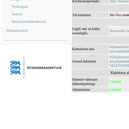
Keskkonnaportaalis:
https://keskko
Veekogud
Saared
Ala kohanimi
Ida-Viru maak
Kaitsekorralduskavad
Liigid, mis on kaitse
Abimaterjalid
Ranunculus la
eesmärgiks
Kliimaministr
Kaitsekorra alus
püsielupaikade
Kliimaministr
Seotud dokument
püsielupaikade
SELETUSKI
Kaitstava a
Inimeste viibimine
Lubatud
(liikumispiirang)
Jahipidamine
Lubatud