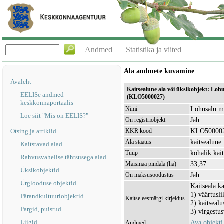
Andmed
Statistika ja viited
Ala andmete kuvamine
Avaleht
Kaitsealune ala või üksikobjekt: Loh
EELISe andmed
(KLO5000027)
keskkonnaportaalis
Lohusalu ma
Nimi
Loe siit "Mis on EELIS?"
Jah
On registriobjekt
KLO50000
Otsing ja artiklid
KKR kood
kaitsealune
Ala staatus
Kaitstavad alad
kohalik kait
Tüüp
Rahvusvahelise tähtsusega alad
33,37
Maismaa pindala (ha)
Üksikobjektid
Jah
On maksusoodustus
Ürglooduse objektid
Kaitseala k
1) väärtusli
Pärandkultuuriobjektid
Kaitse eesmärgi kirjeldus
2) kaitsealu
Pargid, puistud
3) virgestu
Liigid
Ava objekt
Andmed