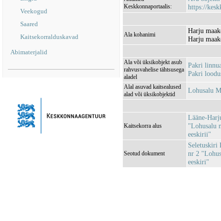
Keskkonnaportaalis:
https://kesk
Veekogud
Saared
Harju maak
Ala kohanimi
Kaitsekorralduskavad
Harju maak
Abimaterjalid
Ala või üksikobjekt asub
Pakri linn
rahvusvahelise tähtsusega
Pakri lood
aladel
Alal asuvad kaitsealused
Lohusalu 
alad või üksikobjektid
Lääne-Harj
"Lohusalu m
Kaitsekorra alus
eeskirii"
Seletuskiri
nr 2 "Lohus
Seotud dokument
eeskiri"