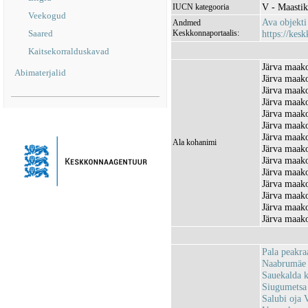
V - Maastik
IUCN kategooria
Veekogud
Ava objekt
Andmed
Saared
Keskkonnaportaalis:
https://kesk
Kaitsekorralduskavad
Järva maako
Abimaterjalid
Järva maako
Järva maako
Järva maako
Järva maako
Järva maako
Järva maako
Ala kohanimi
Järva maako
Järva maako
Järva maako
Järva maako
Järva maako
Järva maako
Järva maako
Pala peakr
Naabrumäe
Sauekalda 
Siugumetsa
Salubi oja