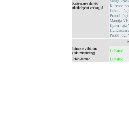
Vanga kra
Kaitsealuse ala või
Kuresoo p
üksikobjekti veekogud
Lokuta jõg
Prandi jõg
Maooja VE
Epneri oja
Hundissaar
Pärnu jõgi
K
Inimeste viibimine
Lubatud
(liikumispiirang)
Lubatud
Jahipidamine