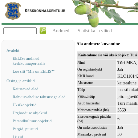
Andmed
Statistika ja viited
Ala andmete kuvamine
Avaleht
Kaitsealune ala või üksikobjekt: Tü
EELISe andmed
Türi MKA, 
Nimi
keskkonnaportaalis
Jah
On registriobjekt
Loe siit "Mis on EELIS?"
KLO11014
KKR kood
Otsing ja artiklid
kaitsealune
Ala staatus
Kaitstavad alad
maastikukai
Tüüp
piiranguvö
Vöönditüüp
Rahvusvahelise tähtsusega alad
Türi maast
Asub kaitsealal
Üksikobjektid
3569
Maismaa pindala (ha)
Ürglooduse objektid
Siseveekogude pindala
6
Pärandkultuuriobjektid
(ha)
Jah
On maksusoodustus
Pargid, puistud
50
Maamaksu protsent
Liigid