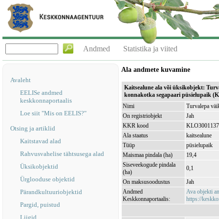
Andmed
Statistika ja viited
Ala andmete kuvamine
Avaleht
Kaitsealune ala või üksikobjekt: Tur
EELISe andmed
konnakotka segapaari püsielupaik (
keskkonnaportaalis
Nimi
Turvalepa väi
Loe siit "Mis on EELIS?"
On registriobjekt
Jah
KKR kood
KLO3001137
Otsing ja artiklid
Ala staatus
kaitsealune
Kaitstavad alad
Tüüp
püsielupaik
Rahvusvahelise tähtsusega alad
Maismaa pindala (ha)
19,4
Siseveekogude pindala
Üksikobjektid
0,1
(ha)
Ürglooduse objektid
On maksusoodustus
Jah
Pärandkultuuriobjektid
Andmed
Ava objekti 
Keskkonnaportaalis:
https://keskko
Pargid, puistud
Liigid