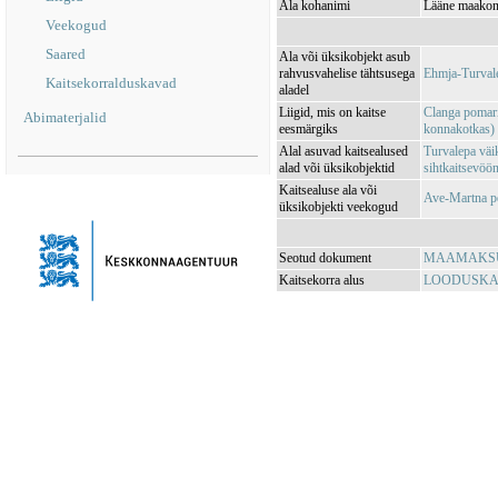
Ala kohanimi
Lääne maakond
Veekogud
Saared
Ala või üksikobjekt asub
rahvusvahelise tähtsusega
Ehmja-Turval
Kaitsekorralduskavad
aladel
Liigid, mis on kaitse
Clanga pomari
Abimaterjalid
eesmärgiks
konnakotkas)
Alal asuvad kaitsealused
Turvalepa väi
alad või üksikobjektid
sihtkaitsevö
Kaitsealuse ala või
Ave-Martna 
üksikobjekti veekogud
Seotud dokument
MAAMAKSUSE
Kaitsekorra alus
LOODUSKAIT