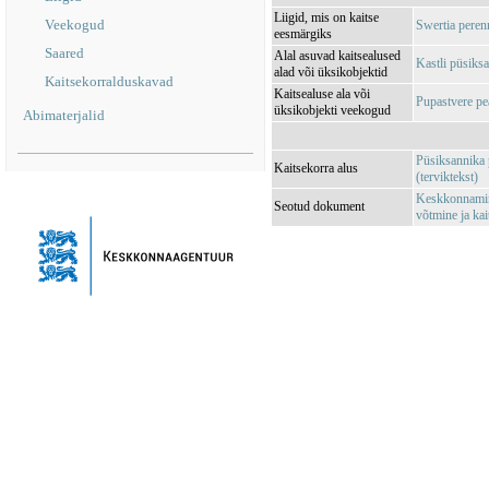
Liigid, mis on kaitse
Veekogud
Swertia peren
eesmärgiks
Saared
Alal asuvad kaitsealused
Kastli püsiks
alad või üksikobjektid
Kaitsekorralduskavad
Kaitsealuse ala või
Pupastvere p
üksikobjekti veekogud
Abimaterjalid
Püsiksannika p
Kaitsekorra alus
(terviktekst)
Keskkonnamini
Seotud dokument
võtmine ja k