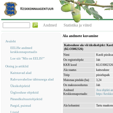
Andmed
Statistika ja viited
Ala andmete kuvamine
Avaleht
Kaitsealune ala või üksikobjekt: Kast
EELISe andmed
(KLO3002326)
keskkonnaportaalis
Nimi
Kastli püsiks
Loe siit "Mis on EELIS?"
On registriobjekt
Jah
KKR kood
KLO3002326
Otsing ja artiklid
Ala staatus
kaitsealune
Kaitstavad alad
Tüüp
püsielupaik
Rahvusvahelise tähtsusega alad
Maismaa pindala (ha)
3,24
On maksusoodustus
Jah
Üksikobjektid
Andmed
Ava objekti 
Ürglooduse objektid
Keskkonnaportaalis:
https://keskko
Pärandkultuuriobjektid
Pargid, puistud
Ala kohanimi
Tartu maakond,
Liigid