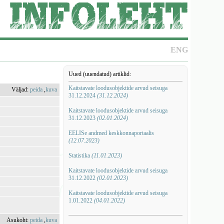
ENG
Uued (uuendatud) artiklid:
Kaitstavate loodusobjektide arvud seisuga
Väljad:
peida
,
kuva
31.12.2024
(31.12.2024)
Kaitstavate loodusobjektide arvud seisuga
31.12.2023
(02.01.2024)
EELISe andmed keskkonnaportaalis
(12.07.2023)
Statistika
(11.01.2023)
Kaitstavate loodusobjektide arvud seisuga
31.12.2022
(02.01.2023)
Kaitstavate loodusobjektide arvud seisuga
1.01.2022
(04.01.2022)
Asukoht:
peida
,
kuva