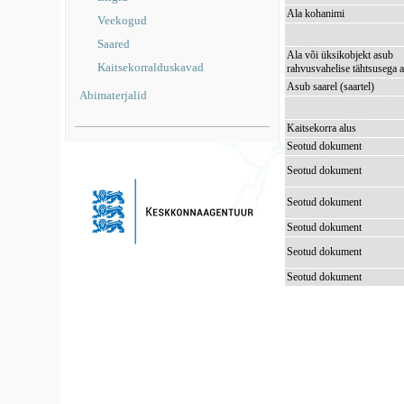
Ala kohanimi
Veekogud
Saared
Ala või üksikobjekt asub
Kaitsekorralduskavad
rahvusvahelise tähtsusega a
Asub saarel (saartel)
Abimaterjalid
Kaitsekorra alus
Seotud dokument
Seotud dokument
Seotud dokument
Seotud dokument
Seotud dokument
Seotud dokument