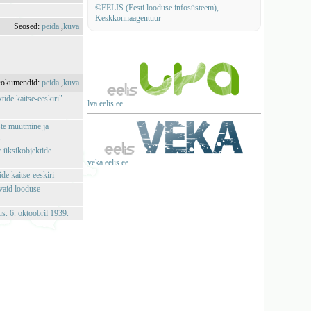
©EELIS (Eesti looduse infosüsteem),
Keskkonnaagentuur
Seosed:
peida
,
kuva
okumendid:
peida
,
kuva
ide kaitse-eeskiri"
lva.eelis.ee
te muutmine ja
a
e üksikobjektide
veka.eelis.ee
de kaitse-eeskiri
vaid looduse
us. 6. oktoobril 1939.