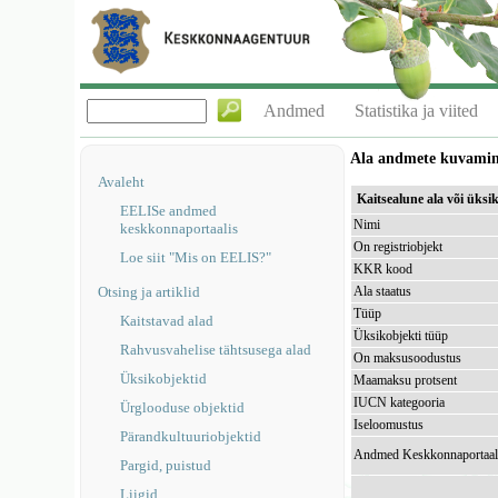
Andmed
Statistika ja viited
Ala andmete kuvami
Avaleht
Kaitsealune ala või ük
EELISe andmed
Nimi
keskkonnaportaalis
On registriobjekt
Loe siit "Mis on EELIS?"
KKR kood
Otsing ja artiklid
Ala staatus
Tüüp
Kaitstavad alad
Üksikobjekti tüüp
Rahvusvahelise tähtsusega alad
On maksusoodustus
Üksikobjektid
Maamaksu protsent
IUCN kategooria
Ürglooduse objektid
Iseloomustus
Pärandkultuuriobjektid
Andmed Keskkonnaportaal
Pargid, puistud
Liigid