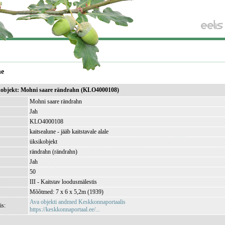
ne
sikobjekt: Mohni saare rändrahn (KLO4000108)
Mohni saare rändrahn
Jah
KLO4000108
kaitsealune - jääb kaitstavale alale
üksikobjekt
rändrahn (rändrahn)
Jah
50
III - Kaitstav loodusmälestis
Mõõtmed: 7 x 6 x 5,2m (1939)
Ava objekti andmed Keskkonnaportaalis
is:
https://keskkonnaportaal.ee/...