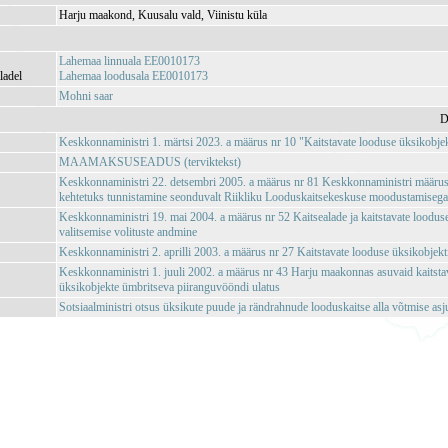
Harju maakond, Kuusalu vald, Viinistu küla
Lahemaa linnuala EE0010173
ladel
Lahemaa loodusala EE0010173
Mohni saar
D
Keskkonnaministri 1. märtsi 2023. a määrus nr 10 "Kaitstavate looduse üksikobjekt
MAAMAKSUSEADUS (terviktekst)
Keskkonnaministri 22. detsembri 2005. a määrus nr 81 Keskkonnaministri määrus
kehtetuks tunnistamine seonduvalt Riikliku Looduskaitsekeskuse moodustamiseg
Keskkonnaministri 19. mai 2004. a määrus nr 52 Kaitsealade ja kaitstavate loodus
valitsemise volituste andmine
Keskkonnaministri 2. aprilli 2003. a määrus nr 27 Kaitstavate looduse üksikobjekti
Keskkonnaministri 1. juuli 2002. a määrus nr 43 Harju maakonnas asuvaid kaitsta
üksikobjekte ümbritseva piiranguvööndi ulatus
Sotsiaalministri otsus üksikute puude ja rändrahnude looduskaitse alla võtmise asj