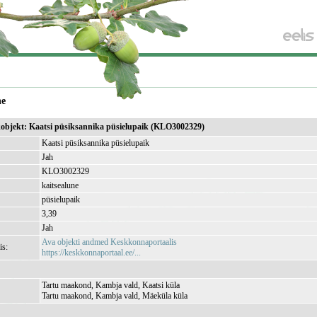
ne
ikobjekt: Kaatsi püsiksannika püsielupaik (KLO3002329)
Kaatsi püsiksannika püsielupaik
Jah
KLO3002329
kaitsealune
püsielupaik
3,39
Jah
Ava objekti andmed Keskkonnaportaalis
is:
https://keskkonnaportaal.ee/...
Tartu maakond, Kambja vald, Kaatsi küla
Tartu maakond, Kambja vald, Mäeküla küla