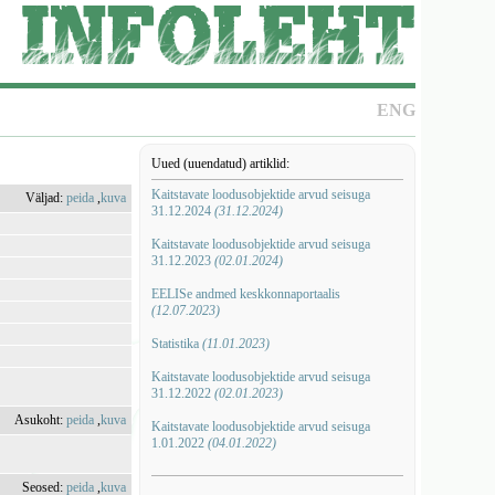
ENG
Uued (uuendatud) artiklid:
Kaitstavate loodusobjektide arvud seisuga
Väljad:
peida
,
kuva
31.12.2024
(31.12.2024)
Kaitstavate loodusobjektide arvud seisuga
31.12.2023
(02.01.2024)
EELISe andmed keskkonnaportaalis
(12.07.2023)
Statistika
(11.01.2023)
Kaitstavate loodusobjektide arvud seisuga
31.12.2022
(02.01.2023)
Asukoht:
peida
,
kuva
Kaitstavate loodusobjektide arvud seisuga
1.01.2022
(04.01.2022)
Seosed:
peida
,
kuva