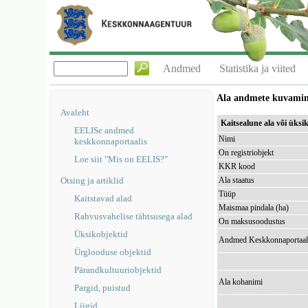
Andmed
Statistika ja viited
Ala andmete kuvami
Avaleht
Kaitsealune ala või üks
EELISe andmed
Nimi
keskkonnaportaalis
On registriobjekt
Loe siit "Mis on EELIS?"
KKR kood
Otsing ja artiklid
Ala staatus
Tüüp
Kaitstavad alad
Maismaa pindala (ha)
Rahvusvahelise tähtsusega alad
On maksusoodustus
Üksikobjektid
Andmed Keskkonnaportaal
Ürglooduse objektid
Pärandkultuuriobjektid
Ala kohanimi
Pargid, puistud
Liigid