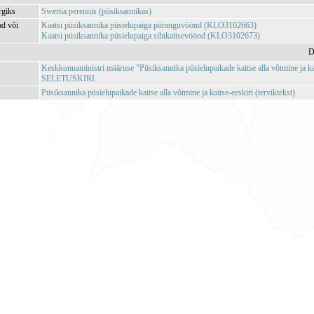
rgiks
Swertia perennis (püsiksannikas)
ad või
Kaatsi püsiksannika püsielupaiga piiranguvöönd (KLO3102663)
Kaatsi püsiksannika püsielupaiga sihtkaitsevöönd (KLO3102673)
D
Keskkonnaministri määruse "Püsiksannika püsielupaikade kaitse alla võtmine ja ka
SELETUSKIRI
Püsiksannika püsielupaikade kaitse alla võtmine ja kaitse-eeskiri (terviktekst)