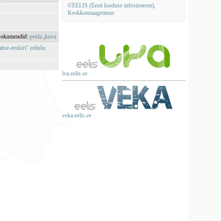
©EELIS (Eesti looduse infosüsteem),
Keskkonnaagentuur
okumendid:
peida
,
kuva
itse-eeskiri" eelnõu
lva.eelis.ee
veka.eelis.ee