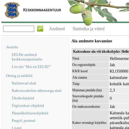
Andmed
Statistika ja viited
Ala andmete kuvamine
Avaleht
Kaitsealune ala või üksikobjekt: He
EELISe andmed
Hellenurme
Nimi
keskkonnaportaalis
Jah
On registriobjekt
Loe siit "Mis on EELIS?"
KLO50000
KKR kood
Otsing ja artiklid
kaitsealune
Ala staatus
Kaitstavad alad
kohalik kait
Tüüp
2,3
Maismaa pindala (ha)
Rahvusvahelise tähtsusega alad
Siseveekogude pindala
Üksikobjektid
0
(ha)
Ürglooduse objektid
Jah
On maksusoodustus
Kaitseala ka
Pärandkultuuriobjektid
settetiik-p
Pargid, puistud
pärandkultu
Kaitse eesmärgi kirjeldus
kaitseala aj
Liigid