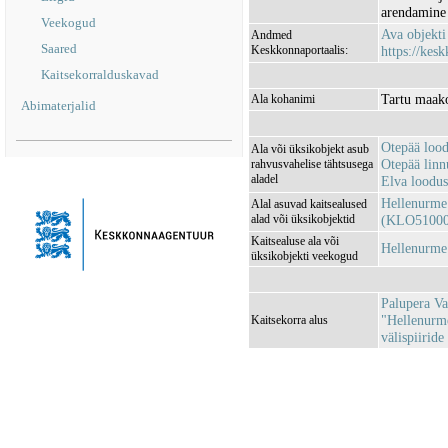
arendamine 
Veekogud
Ava objekt
Andmed
Saared
Keskkonnaportaalis:
https://kesk
Kaitsekorralduskavad
Tartu maako
Ala kohanimi
Abimaterjalid
Otepää loo
Ala või üksikobjekt asub
Otepää lin
rahvusvahelise tähtsusega
aladel
Elva loodu
Hellenurme
Alal asuvad kaitsealused
alad või üksikobjektid
(KLO51000
Kaitsealuse ala või
Hellenurme
üksikobjekti veekogud
Palupera Va
"Hellenurme
Kaitsekorra alus
välispiiride