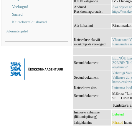
IUCN kategooria
IV - Elupaiga- 
Veekogud
Andmed
Ava objekti 
Keskkonnaportaalis:
https://keskko
Saared
Kaitsekorralduskavad
Ala kohanimi
Pärnu maakond
Abimaterjalid
Kaitsealuse ala või
Võiste rand
üksikobjekti veekogud
Rannametsa 
EELNÕU Energe
Seotud dokument
2/26/269 "Kol
algatamine"
Vabariigi Vali
Seotud dokument
Valitsuse 26.
kaitse-eeskir
Kaitsekorra alus
Luitemaa loodu
Määruse "Luite
Seotud dokument
SELETUSKI
Kaitstava a
Inimeste viibimine
Lubatud
(liikumispiirang)
Jahipidamine
Piiratud
lubatu