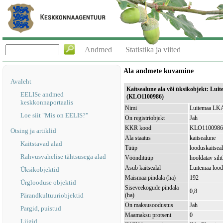
Andmed
Statistika ja viited
Ala andmete kuvamine
Avaleht
Kaitsealune ala või üksikobjekt: Lui
EELISe andmed
(KLO1100986)
keskkonnaportaalis
Nimi
Luitemaa LKA,
Loe siit "Mis on EELIS?"
On registriobjekt
Jah
KKR kood
KLO1100986
Otsing ja artiklid
Ala staatus
kaitsealune
Kaitstavad alad
Tüüp
looduskaitsea
Rahvusvahelise tähtsusega alad
Vöönditüüp
hooldatav sih
Asub kaitsealal
Luitemaa loo
Üksikobjektid
Maismaa pindala (ha)
192
Ürglooduse objektid
Siseveekogude pindala
0,8
Pärandkultuuriobjektid
(ha)
On maksusoodustus
Jah
Pargid, puistud
Maamaksu protsent
0
Liigid