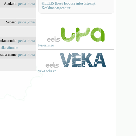
©EELIS (Eesti looduse infosüsteem),
Asukoht:
peida
,
kuva
Keskkonnaagentuur
Seosed:
peida
,
kuva
okumendid:
peida
,
kuva
lva.eelis.ee
 alla võtmine
uste aruanne:
peida
,
kuva
veka.eelis.ee