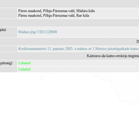
Pärnu maakond, Põhja-Pärnumaa vald, Mädara küla
Pärnu maakond, Põhja-Pärnumaa vald, Rae küla
jekti
Mädara jõgi VEE1128900
D
Keskkonnaministri 13. jaanuari 2005. a määrus nr 1 Metsise püsielupaikade kaitse
Kaitstava ala kaitse-eeskirja tingim
spiirang)
Lubatud
Lubatud