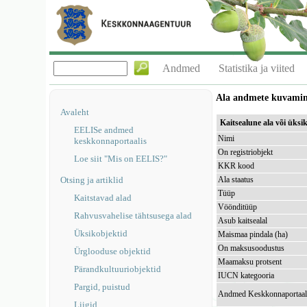
Andmed
Statistika ja viited
Ala andmete kuvami
Avaleht
Kaitsealune ala või üks
EELISe andmed
Nimi
keskkonnaportaalis
On registriobjekt
Loe siit "Mis on EELIS?"
KKR kood
Otsing ja artiklid
Ala staatus
Tüüp
Kaitstavad alad
Vöönditüüp
Rahvusvahelise tähtsusega alad
Asub kaitsealal
Üksikobjektid
Maismaa pindala (ha)
On maksusoodustus
Ürglooduse objektid
Maamaksu protsent
Pärandkultuuriobjektid
IUCN kategooria
Pargid, puistud
Andmed Keskkonnaportaal
Liigid