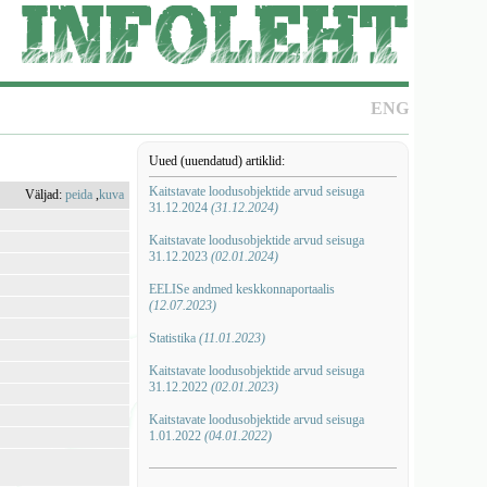
ENG
Uued (uuendatud) artiklid:
Kaitstavate loodusobjektide arvud seisuga
Väljad:
peida
,
kuva
31.12.2024
(31.12.2024)
Kaitstavate loodusobjektide arvud seisuga
31.12.2023
(02.01.2024)
EELISe andmed keskkonnaportaalis
(12.07.2023)
Statistika
(11.01.2023)
Kaitstavate loodusobjektide arvud seisuga
31.12.2022
(02.01.2023)
Kaitstavate loodusobjektide arvud seisuga
1.01.2022
(04.01.2022)