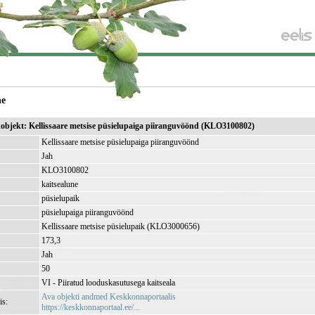
ne
ikobjekt: Kellissaare metsise püsielupaiga piiranguvöönd (KLO3100802)
Kellissaare metsise püsielupaiga piiranguvöönd
Jah
KLO3100802
kaitsealune
püsielupaik
püsielupaiga piiranguvöönd
Kellissaare metsise püsielupaik (KLO3000656)
173,3
Jah
50
VI - Piiratud looduskasutusega kaitseala
Ava objekti andmed Keskkonnaportaalis
is:
https://keskkonnaportaal.ee/...