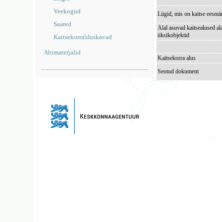
Veekogud
Liigid, mis on kaitse eesmä
Saared
Alal asuvad kaitsealused al
üksikobjektid
Kaitsekorralduskavad
Abimaterjalid
Kaitsekorra alus
Seotud dokument