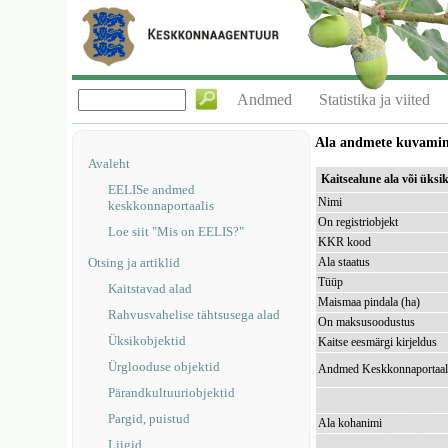
Andmed
Statistika ja viited
Ala andmete kuvami
Avaleht
Kaitsealune ala või üksi
EELISe andmed
Nimi
keskkonnaportaalis
On registriobjekt
Loe siit "Mis on EELIS?"
KKR kood
Otsing ja artiklid
Ala staatus
Tüüp
Kaitstavad alad
Maismaa pindala (ha)
Rahvusvahelise tähtsusega alad
On maksusoodustus
Üksikobjektid
Kaitse eesmärgi kirjeldus
Ürglooduse objektid
Andmed Keskkonnaportaal
Pärandkultuuriobjektid
Pargid, puistud
Ala kohanimi
Liigid