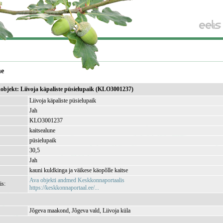
ne
kobjekt: Liivoja käpaliste püsielupaik (KLO3001237)
Liivoja käpaliste püsielupaik
Jah
KLO3001237
kaitsealune
püsielupaik
30,5
Jah
kauni kuldkinga ja väikese käopõlle kaitse
Ava objekti andmed Keskkonnaportaalis
is:
https://keskkonnaportaal.ee/...
Jõgeva maakond, Jõgeva vald, Liivoja küla