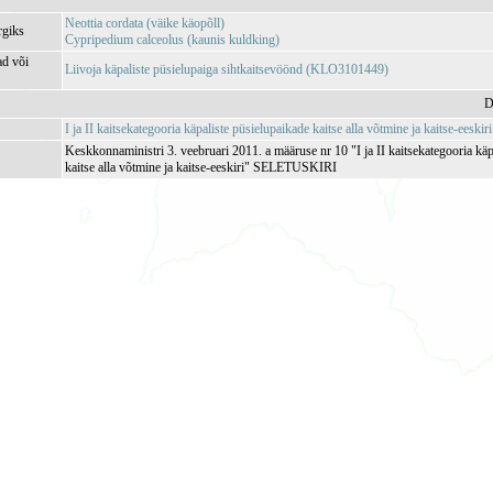
Neottia cordata (väike käopõll)
rgiks
Cypripedium calceolus (kaunis kuldking)
ad või
Liivoja käpaliste püsielupaiga sihtkaitsevöönd (KLO3101449)
D
I ja II kaitsekategooria käpaliste püsielupaikade kaitse alla võtmine ja kaitse-eeskiri
Keskkonnaministri 3. veebruari 2011. a määruse nr 10 "I ja II kaitsekategooria käp
kaitse alla võtmine ja kaitse-eeskiri" SELETUSKIRI