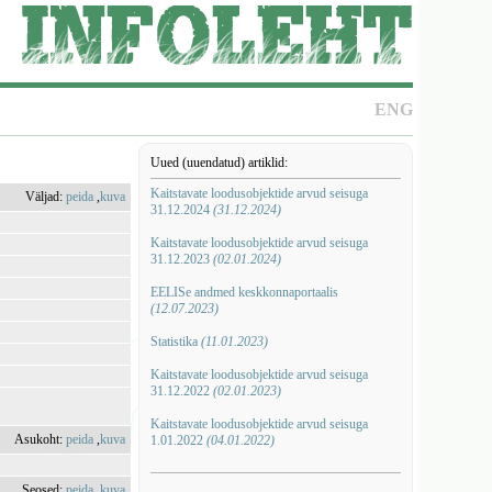
ENG
Uued (uuendatud) artiklid:
Kaitstavate loodusobjektide arvud seisuga
Väljad:
peida
,
kuva
31.12.2024
(31.12.2024)
Kaitstavate loodusobjektide arvud seisuga
31.12.2023
(02.01.2024)
EELISe andmed keskkonnaportaalis
(12.07.2023)
Statistika
(11.01.2023)
Kaitstavate loodusobjektide arvud seisuga
31.12.2022
(02.01.2023)
Kaitstavate loodusobjektide arvud seisuga
Asukoht:
peida
,
kuva
1.01.2022
(04.01.2022)
Seosed:
peida
,
kuva