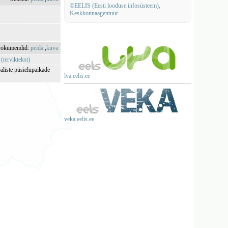
©EELIS (Eesti looduse infosüsteem),
Keskkonnaagentuur
okumendid:
peida
,
kuva
 (terviktekst)
aliste püsielupaikade
lva.eelis.ee
veka.eelis.ee