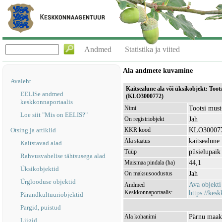
Andmed
Statistika ja viited
Ala andmete kuvamine
Avaleht
Kaitsealune ala või üksikobjekt: Too
EELISe andmed
(KLO3000772)
keskkonnaportaalis
Tootsi must
Nimi
Loe siit "Mis on EELIS?"
Jah
On registriobjekt
KLO30007
Otsing ja artiklid
KKR kood
kaitsealune
Ala staatus
Kaitstavad alad
püsielupaik
Tüüp
Rahvusvahelise tähtsusega alad
44,1
Maismaa pindala (ha)
Üksikobjektid
Jah
On maksusoodustus
Ürglooduse objektid
Ava objekt
Andmed
Keskkonnaportaalis:
https://kesk
Pärandkultuuriobjektid
Pargid, puistud
Pärnu maak
Ala kohanimi
Liigid