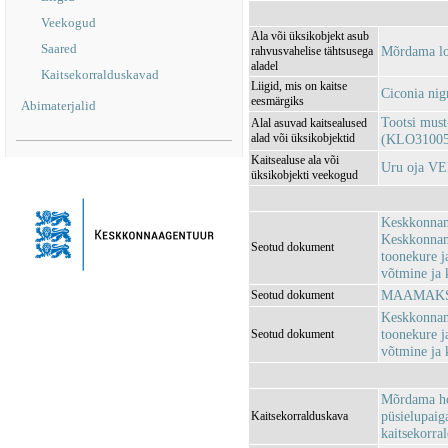
Veekogud
Ala või üksikobjekt asub
Saared
Mõrdama l
rahvusvahelise tähtsusega
aladel
Kaitsekorralduskavad
Liigid, mis on kaitse
Ciconia nig
eesmärgiks
Abimaterjalid
Tootsi must
Alal asuvad kaitsealused
alad või üksikobjektid
(KLO31005
Kaitsealuse ala või
Uru oja V
üksikobjekti veekogud
Keskkonnami
Keskkonnami
Seotud dokument
toonekure j
võtmine ja 
MAAMAKSU
Seotud dokument
Keskkonnami
toonekure j
Seotud dokument
võtmine ja k
Mõrdama ho
püsielupaig
Kaitsekorralduskava
kaitsekorra