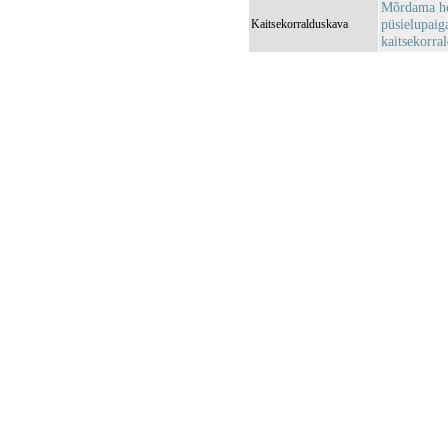
Mõrdama ho
püsielupaig
Kaitsekorralduskava
kaitsekorra