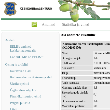
Andmed
Statistika ja viited
Ala andmete kuvamine
Avaleht
Kaitsealune ala või üksikobjekt: 
EELISe andmed
(KLO1100856)
keskkonnaportaalis
Nimi
Lümandu MKA
Loe siit "Mis on EELIS?"
On registriobjekt
Jah
KKR kood
KLO1100856
Otsing ja artiklid
Ala staatus
kaitsealune
Kaitstavad alad
Tüüp
maastikukaits
Rahvusvahelise tähtsusega alad
Vöönditüüp
piiranguvöön
Asub kaitsealal
Lümandu maas
Üksikobjektid
Maismaa pindala (ha)
4,8
Ürglooduse objektid
Siseveekogude pindala
0,6
Pärandkultuuriobjektid
(ha)
On maksusoodustus
Jah
Pargid, puistud
Maamaksu protsent
50
Liigid