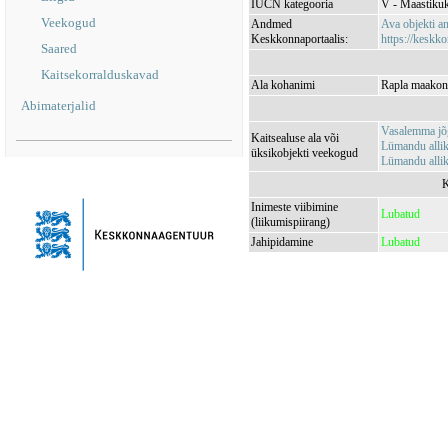
IUCN kategooria
V - Maastikuk
Veekogud
Andmed
Ava objekti 
Keskkonnaportaalis:
https://keskko
Saared
Kaitsekorralduskavad
Ala kohanimi
Rapla maakon
Abimaterjalid
Vasalemma j
Kaitsealuse ala või
Lümandu all
üksikobjekti veekogud
Lümandu all
K
Inimeste viibimine
Lubatud
(liikumispiirang)
Jahipidamine
Lubatud